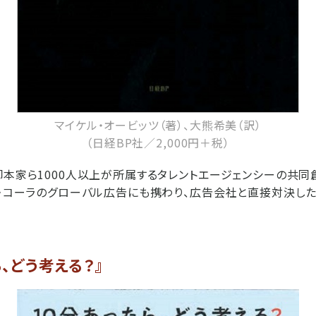
マイケル・オービッツ（著）、大熊希美（訳）
（日経BP社／2,000円＋税）
脚本家ら1000人以上が所属するタレントエージェンシーの共同
カ・コーラのグローバル広告にも携わり、広告会社と直接対決し
ら、どう考える？』