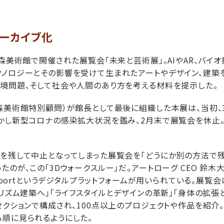
アーカイブ化
ら森美術館で開催された展覧会「未来と芸術展」。AIやAR、バイ
ノロジーとその影響を受けて生まれたアートやデザイン、建築
境問題、そして社会や人間のあり方を考える材料を提示した。
森美術館特別顧問）が館長として最後に組織した本展は、当初、
かし新型コロナの感染拡大状況を鑑み、2月末で展覧会を休止。
を残して中止となってしまった展覧会を「どうにか別の方法で残
たのが、この「3Dウォークスルー」だ。アートローグ CEO 鈴木
erportというデジタルプラットフォームが用いられている。展覧
ボリズム建築へ」「ライフスタイルとデザインの革新」「身体の拡張
セクションで構成され、100点以上のプロジェクトや作品を紹介。
順に見られるようにした。