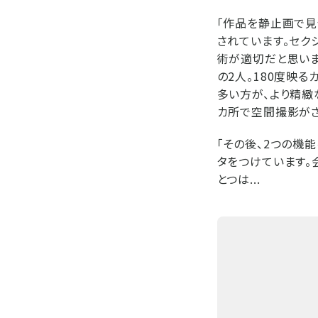
「作品を静止画で
されています。セク
術が適切だと思いま
の2人。180度映
多い方が、より精緻
カ所で空間撮影がさ
「その後、2つの機
タをつけています。
とつは...