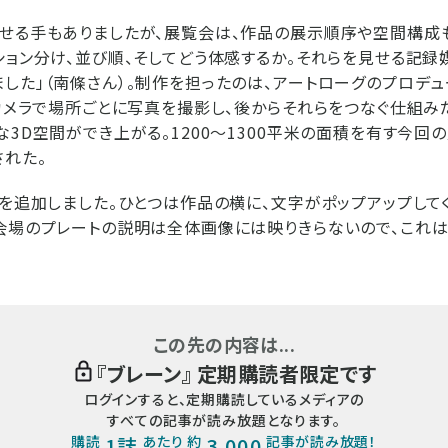
見せる手もありましたが、展覧会は、作品の展示順序や空間構成
ション分け、並び順、そしてどう体感するか。それらを見せる記録媒
した」（南條さん）。制作を担ったのは、アートローグのプロデュ
るカメラで場所ごとに写真を撮影し、後からそれらをつなぐ仕組み
な3D空間ができ上がる。1200～1300平米の面積を有す今回の
れた。
能を追加しました。ひとつは作品の横に、文字がポップアップして
会場のプレートの説明は全体画像には映りきらないので、これは
この先の内容は...
『
ブレーン
』 定期購読者限定です
ログインすると、定期購読しているメディアの
すべての記事が読み放題となります。
購読
1誌
あたり 約
3,000
記事が読み放題！