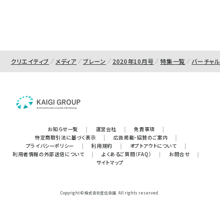
クリエイティブ
メディア
ブレーン
2020年10月号
特集一覧
バーチャル
お知らせ一覧
|
運営会社
|
免責事項
|
特定商取引法に基づく表示
|
広告掲載・協賛のご案内
|
プライバシーポリシー
|
利用規約
|
オプトアウトについて
|
利用者情報の外部送信について
|
よくあるご質問（FAQ）
|
お問合せ
|
サイトマップ
Copyright © 株式会社宣伝会議. All rights reserved.