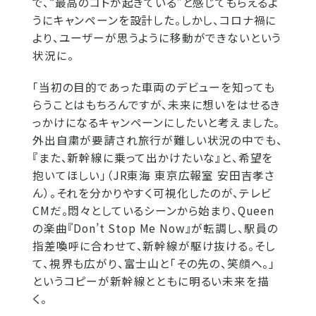
で、“最高のコトが起きている”と感じてもらえるよ
うにキャンペーンを設計した。しかし、コロナ禍に
より、ユーザーが思うように移動ができないという
状況に。
「当初の目的であった車両のデビューを知っても
らうことはもちろんですが、未来に想いをはせるき
っかけになるキャンペーンにしたいと考えました。
外出自粛が要請され旅行が難しい状況の中でも、
『また、新幹線に乗って出かけたいな』と、希望を
抱いてほしい」（JR東海 東京広報室 安田吉孝さ
ん）。それを分かりやすく可視化したのが、テレビ
CMだ。悶々としているシーンから始まり、Queen
の楽曲『Don’t Stop Me Now』が転調し、駅員の
指差喚呼に合わせて、新幹線が駆け抜ける。そし
て、視界も広がり、富士山と「その先の、笑顔へ。」
というコピーが新幹線とともに明るい未来を描
く。