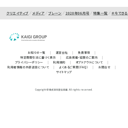
クリエイティブ
メディア
ブレーン
2020年06月号
特集一覧
＃今できる
お知らせ一覧
|
運営会社
|
免責事項
|
特定商取引法に基づく表示
|
広告掲載・協賛のご案内
|
プライバシーポリシー
|
利用規約
|
オプトアウトについて
|
利用者情報の外部送信について
|
よくあるご質問（FAQ）
|
お問合せ
|
サイトマップ
Copyright © 株式会社宣伝会議. All rights reserved.