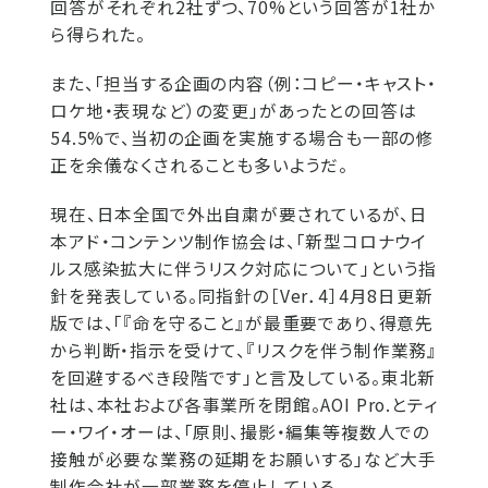
回答がそれぞれ2社ずつ、70%という回答が1社か
ら得られた。
また、「担当する企画の内容（例：コピー・キャスト・
ロケ地・表現など）の変更」があったとの回答は
54.5%で、当初の企画を実施する場合も一部の修
正を余儀なくされることも多いようだ。
現在、日本全国で外出自粛が要されているが、日
本アド・コンテンツ制作協会は、「新型コロナウイ
ルス感染拡大に伴うリスク対応について」という指
針を発表している。同指針の［Ver．4］4月8日更新
版では、「『命を守ること』が最重要であり、得意先
から判断・指示を受けて、『リスクを伴う制作業務』
を回避するべき段階です」と言及している。東北新
社は、本社および各事業所を閉館。AOI Pro.とティ
ー・ワイ・オーは、「原則、撮影・編集等複数人での
接触が必要な業務の延期をお願いする」など大手
制作会社が一部業務を停止している。