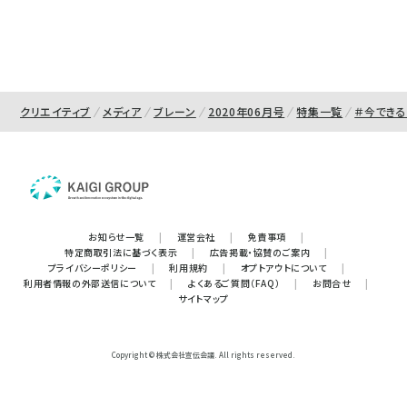
クリエイティブ
メディア
ブレーン
2020年06月号
特集一覧
＃今できる
お知らせ一覧
|
運営会社
|
免責事項
|
特定商取引法に基づく表示
|
広告掲載・協賛のご案内
|
プライバシーポリシー
|
利用規約
|
オプトアウトについて
|
利用者情報の外部送信について
|
よくあるご質問（FAQ）
|
お問合せ
|
サイトマップ
Copyright © 株式会社宣伝会議. All rights reserved.