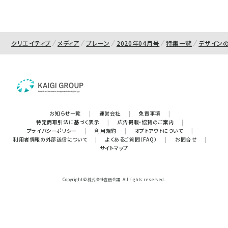
クリエイティブ
メディア
ブレーン
2020年04月号
特集一覧
デザイン
お知らせ一覧
|
運営会社
|
免責事項
|
特定商取引法に基づく表示
|
広告掲載・協賛のご案内
|
プライバシーポリシー
|
利用規約
|
オプトアウトについて
|
利用者情報の外部送信について
|
よくあるご質問（FAQ）
|
お問合せ
|
サイトマップ
Copyright © 株式会社宣伝会議. All rights reserved.