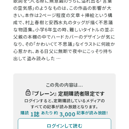
歌詞をつくる際に無意識のうちに溢れ出る「言葉
の空気感」のようなものは、この作品の影響が大
きい。本作は2ページ程度の文章＋挿絵という構
成で、村上春樹と安西水丸のタッグが描く不思議
な物語集。小学6年生の時、難しいタイトルの並ぶ
父親の本棚の中でハードカバーのデザインが気に
なり、その「かわいくて不思議」なイラストに何故か
心惹かれ、ある日父に無断で夜中にこっそり持ち
出して盗み読みした …
この先の内容は...
『
ブレーン
』 定期購読者限定です
ログインすると、定期購読しているメディアの
すべての記事が読み放題となります。
購読
1誌
あたり 約
3,000
記事が読み放題！
ログインして読む