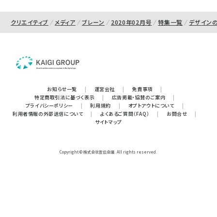
クリエイティブ
メディア
ブレーン
2020年02月号
特集一覧
デザイン
お知らせ一覧
|
運営会社
|
免責事項
|
特定商取引法に基づく表示
|
広告掲載・協賛のご案内
|
プライバシーポリシー
|
利用規約
|
オプトアウトについて
|
利用者情報の外部送信について
|
よくあるご質問（FAQ）
|
お問合せ
|
サイトマップ
Copyright © 株式会社宣伝会議. All rights reserved.