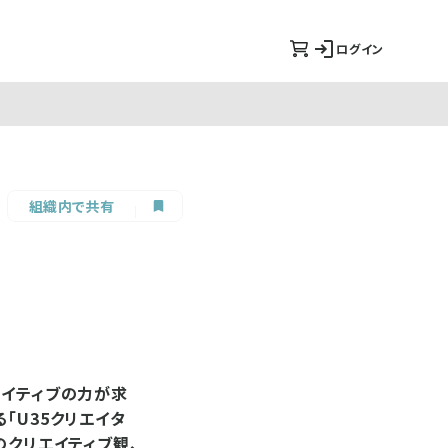
ログイン
組織内で共有
エイティブの力が求
「U35クリエイタ
のクリエイティブ観、