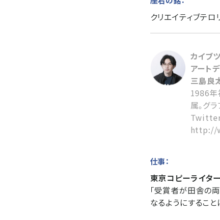
座右の銘：
クリエイティブテロ
カイブ
アート
三島良太
1986
属。グラ
Twitte
http:/
仕事：
東京コピーライターズ
「受賞者が田舎の両
なるようにすること