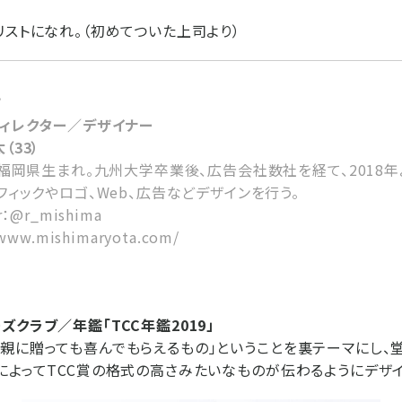
リストになれ。（初めてついた上司より）
ツ
ディレクター／デザイナー
（33）
年福岡県生まれ。九州大学卒業後、広告会社数社を経て、2018
フィックやロゴ、Web、広告などデザインを行う。
r：@r_mishima
/www.mishimaryota.com/
クラブ／年鑑「TCC年鑑2019」
親に贈っても喜んでもらえるもの」ということを裏テーマにし、
によってTCC賞の格式の高さみたいなものが伝わるようにデザイ