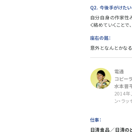
Q2. 今後手がけた
自分自身の作家性み
く絡めていくことで
座右の銘：
意外となんとかな
電通
コピー
水本晋平
2014
ン・ラッ
仕事：
日清食品／日清のど