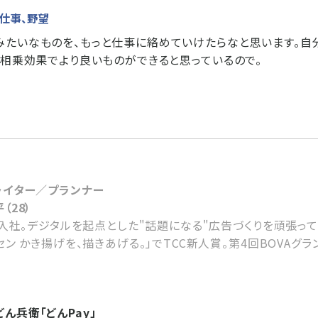
い仕事、野望
たいなものを、もっと仕事に絡めていけたらなと思います。自
、相乗効果でより良いものができると思っているので。
る
ライター／プランナー
（28）
年入社。デジタルを起点とした"話題になる"広告づくりを頑張って
セン かき揚げを、描きあげる。」でTCC新人賞。第4回BOVAグラ
ん兵衛「どんPay」