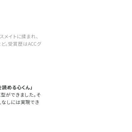
スメイトに揉まれ、
など。受賞歴はACCグ
を読める心くん」
原型ができました。そ
人なしには実現でき