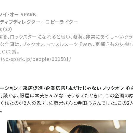
ワイ・オー SPARK
イティブディレクター／コピーライター
（32）
業後、ロックスターになれると思い、渡英。非常にあやし～いクラ
な仕事は、ブックオフ、マッスルスーツ Every、京都きもの友禅
、OCC賞。
/tyo-spark.jp/people/000581/
ーション／来店促進・企業広告「本だけじゃないブックオフ 心
冗談かよ、服屋は本売らんがな！そう考えたときに、この企画の
くれたのが2人の鬼才、佐藤渉さんと寺田心さんでした。この2
。