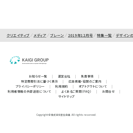
クリエイティブ
メディア
ブレーン
2019年12月号
特集一覧
デザイン
お知らせ一覧
|
運営会社
|
免責事項
|
特定商取引法に基づく表示
|
広告掲載・協賛のご案内
|
プライバシーポリシー
|
利用規約
|
オプトアウトについて
|
利用者情報の外部送信について
|
よくあるご質問（FAQ）
|
お問合せ
|
サイトマップ
Copyright © 株式会社宣伝会議. All rights reserved.