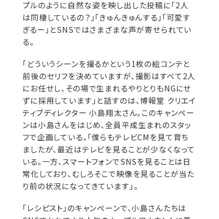
プルのように自然な姿を映し出した投稿に「2人
は同棲しているの？」「きゅんきゅんする」「可愛す
ぎるー」とSNSではさまざまな声が寄せられてい
る。
「どういうシーンを撮るかという1枚の絵コンテと
前後のセリフを決めていますが、撮影はすべて2人
にお任せし、その場で生まれるやりとりもNGにせ
ずに採用しています」と話すのは、博報堂 クリエイ
ティブディレクター 小島翔太さん。このキャンペー
ンは小島さんをはじめ、全員平成生まれのスタッ
フで企画している。「僕らもテレビCMを見て育ち
ましたが、最近はテレビを見ることが少なくなって
いる。一方、スマートフォンでSNSを見ることは日
常化しており、むしろそこで映像を見ることが当た
り前の状況になってきています」。
「レシピスト」のキャンペーンで、小島さんたちは