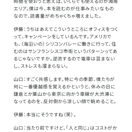
時間を使おうと思えば、いくらでも使えるのが湘南
エリア。僕は今、本を読むのが仕事みたいなもの
なので、読書量がめちゃくちゃ増えました。
伊藤：
うちはあえてこういうところにオフィスをつく
って、キャンペーンをしているんです。アメリカで
も、（海沿いの）シリコンバレーに働きに行って、住
むのはサンフランシスコ市街というパターンってあ
るじゃないですか。逆流するので電車は混まない
し、ストレスも溜まらない。
山口：
すごく共感します。特に今の季節、僕たちが
何に一番優越感を覚えるかというと、休みの日に
鎌倉とか葉山から東京に向かう車線が大渋滞に
なってるのを、反対側から涼しい顔で眺めること。
伊藤：
本当にそうですね（笑）。
山口：
当たり前ですけど、「人と同じ」はコストがか