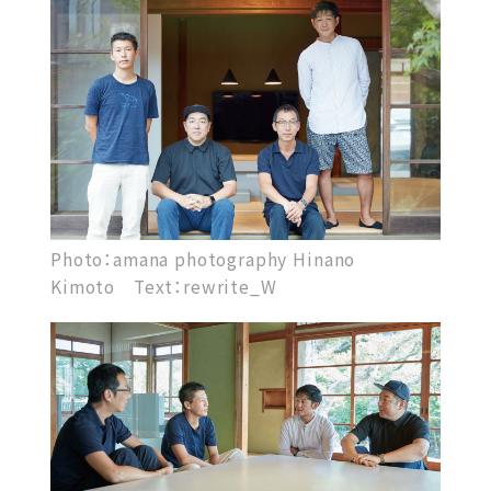
Photo：amana photography Hinano
Kimoto Text：rewrite_W