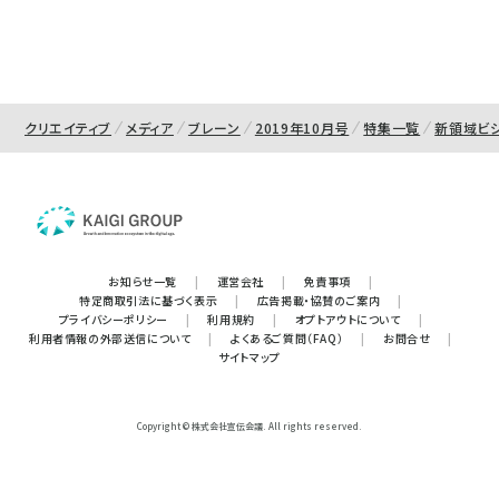
クリエイティブ
メディア
ブレーン
2019年10月号
特集一覧
新領域ビジ
お知らせ一覧
|
運営会社
|
免責事項
|
特定商取引法に基づく表示
|
広告掲載・協賛のご案内
|
プライバシーポリシー
|
利用規約
|
オプトアウトについて
|
利用者情報の外部送信について
|
よくあるご質問（FAQ）
|
お問合せ
|
サイトマップ
Copyright © 株式会社宣伝会議. All rights reserved.