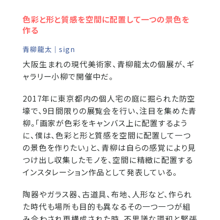
色彩と形と質感を空間に配置して一つの景色を
作る
青柳龍太｜sign
大阪生まれの現代美術家、青柳龍太の個展が、ギ
ャラリー小柳で開催中だ。
2017年に東京都内の個人宅の庭に掘られた防空
壕で、9日間限りの展覧会を行い、注目を集めた青
柳。「画家が色彩をキャンバス上に配置するよう
に、僕は、色彩と形と質感を空間に配置して一つ
の景色を作りたい」と、青柳は自らの感覚により見
つけ出し収集したモノを、空間に精緻に配置する
インスタレーション作品として発表している。
陶器やガラス器、古道具、布地、人形など、作られ
た時代も場所も目的も異なるその一つ一つが組
み合わされ再構成された時、不思議な調和と緊張