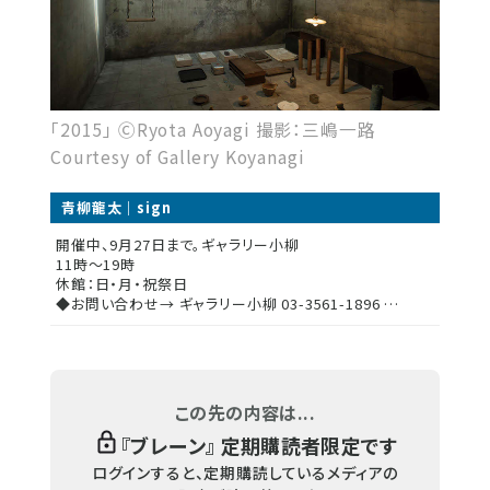
「2015」 ⒸRyota Aoyagi 撮影：三嶋一路
Courtesy of Gallery Koyanagi
青柳龍太｜sign
開催中、9月27日まで。ギャラリー小柳
11時～19時
休館：日・月・祝祭日
◆お問い合わせ→ ギャラリー小柳 03-3561-1896 …
この先の内容は...
『
ブレーン
』 定期購読者限定です
ログインすると、定期購読しているメディアの