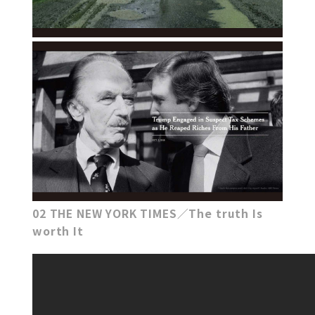
02 THE NEW YORK TIMES／The truth Is
worth It