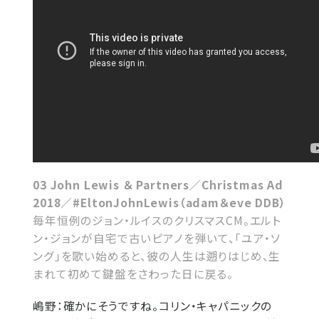
03 John Lewis ＆ Partners／Christmas Ad
2018／#EltonJohnLewis（adam＆eve DDB）
毎年恒例のジョン・ルイスのクリスマスCM。エルト
ン・ジョンが自宅で古いピアノを弾いて、「ユア・ソ
ング」を歌い始めると、彼の人生は遡りはじめ、生
まれて初めて鍵盤をさわった日に戻る。
嶋野：
確かにそうですね。コリン・キャパニックの