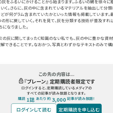
の灰をふるいにかけることから始まります。ふるいの網を徐々に
いく。さらに、灰の中に含まれているマテリアルを抽出して分類
などが何グラム含まれていたかといった情報も掲載しています。
つの形に戻していく。それを見て、灰を分類する技術が普及すれ
ちになりました。
ミの灰に関してまったく知識のない私でも、灰の中に豊かな資
解できることです。なおかつ、写真とわずかなテキストのみで構
この先の内容は...
『
ブレーン
』 定期購読者限定です
ログインすると、定期購読しているメディアの
すべての記事が読み放題となります。
購読
1誌
あたり 約
3,000
記事が読み放題！
ログインして読む
定期購読を申し込む