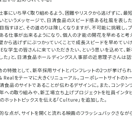
仕事にいち早く取り組めるよう、困難やリスクから逃げずに、最
いというメッセージで、日清食品のスピード感ある社風を表した
目指すほど、その道のりは険しくなりますが、不可能に挑戦し、
ある仕事が出来るようになり、個人の才能の開花を早めると考
壁から逃げずにぶつかっていくことで成長スピードを早めていけ
IQUEな学生の皆さんに来ていただきたい、という思いを込めて、
した」と、日清食品ホールディングス人事部の近恵理子さんは話
の特徴として、新卒採用サイトとパンフレットの2つが挙げられ
e ＆ Realをテーマに大きくリニューアル。コーポレートサイトの
清食品のサイトであることが伝わるデザインに。また、コンテン
周年への取り組みや、新工場立ち上げプロジェクトを社員インタ
社内のホットトピックスを伝える「Culture」を追加した。
的な点が、サイトを開くと流れる映画のフラッシュバックさながら