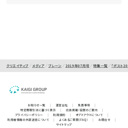
クリエイティブ
メディア
ブレーン
2019年07月号
特集一覧
「ポスト2
お知らせ一覧
|
運営会社
|
免責事項
|
特定商取引法に基づく表示
|
広告掲載・協賛のご案内
|
プライバシーポリシー
|
利用規約
|
オプトアウトについて
|
利用者情報の外部送信について
|
よくあるご質問（FAQ）
|
お問合せ
|
サイトマップ