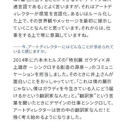
通言語である」とよく言いますが、それはアートデ
ィレクターが感覚を言語化、あるいはルール化し
た上で、その世界観やメッセージを最初に提示し
ていくことなんだと思っています。それからは、仕
事をする上で常に意識していますね。
──今、アートディレクターにはどんなことが求められて
いると感じますか。
2014年に六本木ヒルズの「特別展 ガウディ×井
上雄彦 －シンクロする創造の源泉－」のコミュニ
ケーションを担当しました。そのときに井上さんが
面白いことをおっしゃっていて、「これは僕の展示
じゃない。僕はガウディを今生きている人にどう届
けるかという翻訳家なんだ」と。"翻訳家"という言
葉を聞いたときにデザインの仕事とシンクロして、
アートディレクターは世の中の翻訳家なんだ！と
強く考え始めるようになりました。