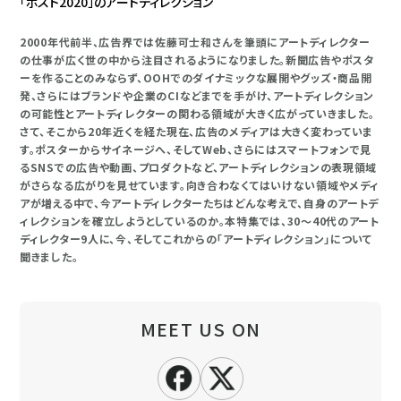
「ポスト2020」のアートディレクション
2000年代前半、広告界では佐藤可士和さんを筆頭にアートディレクター
の仕事が広く世の中から注目されるようになりました。新聞広告やポスタ
ーを作ることのみならず、OOHでのダイナミックな展開やグッズ・商品開
発、さらにはブランドや企業のCIなどまでを手がけ、アートディレクション
の可能性とアートディレクターの関わる領域が大きく広がっていきました。
さて、そこから20年近くを経た現在、広告のメディアは大きく変わっていま
す。ポスターからサイネージへ、そしてWeb、さらにはスマートフォンで見
るSNSでの広告や動画、プロダクトなど、アートディレクションの表現領域
がさらなる広がりを見せています。向き合わなくてはいけない領域やメディ
アが増える中で、今アートディレクターたちはどんな考えで、自身のアートデ
ィレクションを確立しようとしているのか。本特集では、30～40代のアート
ディレクター9人に、今、そしてこれからの「アートディレクション」について
聞きました。
MEET US ON