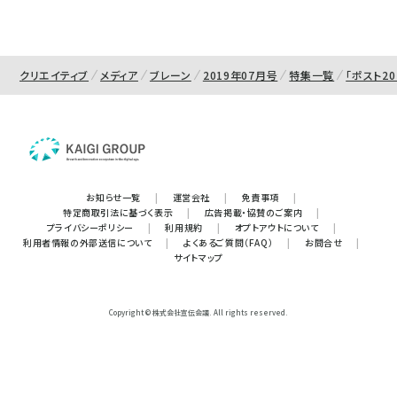
クリエイティブ
メディア
ブレーン
2019年07月号
特集一覧
「ポスト2
お知らせ一覧
|
運営会社
|
免責事項
|
特定商取引法に基づく表示
|
広告掲載・協賛のご案内
|
プライバシーポリシー
|
利用規約
|
オプトアウトについて
|
利用者情報の外部送信について
|
よくあるご質問（FAQ）
|
お問合せ
|
サイトマップ
Copyright © 株式会社宣伝会議. All rights reserved.