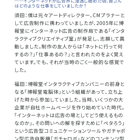
──インターネットが広告界に浸透し始めた頃、皆さん
はどのような仕事をしていましたか？
須田：
僕は元々アートディレクター、CMプラナーと
して広告制作に携わっていましたが、2005年に博
報堂にインターネット広告の制作局である「インタ
ラクティブクリエイティブ室」が発足し、志願して異
動しました。制作の友人からは「ネットに行って何
するの？」「仕事あるの？」と言われたのをよく覚え
ています。でも、それが当時のごく一般的な感覚で
した。
福田：
博報堂インタラクティブカンパニーの前身と
なる「博報堂電脳体」という組織があって、立ち上
げた時から参加していました。当時、いくつかの大
企業が自社ホームページを作り始めていた時代。
「インターネットは広告の場としてどう使えるもの
なのか」、その問いへの解を探すために「ペタろう」
という広告型コミュニケーションツールやガチャポ
ン型広告自販機「ガチャロボ」などのコンテンツ型