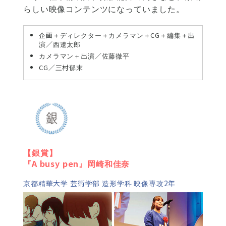
らしい映像コンテンツになっていました。
企画＋ディレクター＋カメラマン＋CG＋編集＋出
演／西遼太郎
カメラマン＋出演／佐藤徹平
CG／三村郁末
【銀賞】
『A busy pen』岡崎和佳奈
京都精華大学 芸術学部 造形学科 映像専攻2年