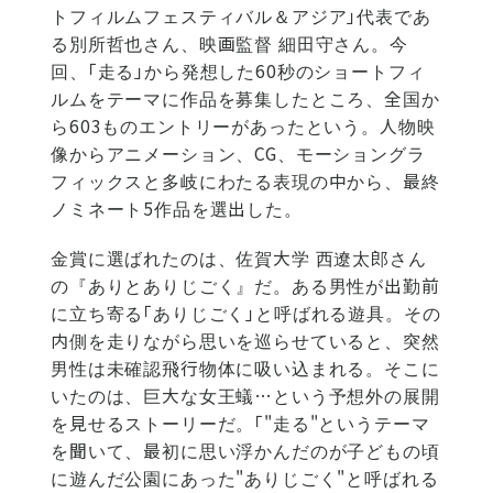
トフィルムフェスティバル＆アジア」代表であ
る別所哲也さん、映画監督 細田守さん。今
回、「走る」から発想した60秒のショートフィ
ルムをテーマに作品を募集したところ、全国か
ら603ものエントリーがあったという。人物映
像からアニメーション、CG、モーショングラ
フィックスと多岐にわたる表現の中から、最終
ノミネート5作品を選出した。
金賞に選ばれたのは、佐賀大学 西遼太郎さん
の『ありとありじごく』だ。ある男性が出勤前
に立ち寄る「ありじごく」と呼ばれる遊具。その
内側を走りながら思いを巡らせていると、突然
男性は未確認飛行物体に吸い込まれる。そこに
いたのは、巨大な女王蟻…という予想外の展開
を見せるストーリーだ。「"走る"というテーマ
を聞いて、最初に思い浮かんだのが子どもの頃
に遊んだ公園にあった"ありじごく"と呼ばれる