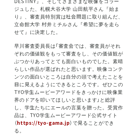
DESTINY』、そしてさまざまな映像をコラー
ジュした、札幌大谷大学 山田航平さん『始ま
り』、審査員特別賞は社会問題に取り組んだ、
立命館大学 村井ミチルさん『希望に夢を走ら
せて』に決定した。
早川審査委員長は「審査会では、審査員がそれ
ぞれの価値観をもって審査をし、その価値観が
ぶつかりあってとても面白いものでした。素晴
らしい作品が選ばれたと思います。映像コンテ
ンツの面白いところは自分の頭で考えたことを
目に見えるようにできるところです。ぜひこの
TYO学生ムービーアワードをきっかけに映像業
界のドアを叩いてほしいと思います」と総評
し、学生たちにエールの言葉を贈った。受賞作
品は、TYO学生ムービーアワード公式サイト
（
https://tyo-gama.jp
）で見ることができ
る。