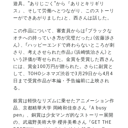
遊具。"ありじごく"から『ありとキリギリ
ス』、そして労働へとつながり、このストーリ
ーができあがりました」と、西さんは話した。
この作品について、審査員からは「ブラックな
オチへの持っていき方が完璧だった」（佐藤渉さ
ん）、「ハッピーエンドで終わらないところが刺
さり、考えさせられた作品」（浜崎慎治さん）と
いう評価が寄せられた。金賞を受賞した西さん
には、賞金100万円が贈られた。さらに副賞と
して、TOHOシネマズ渋谷で3月29日から4月4
日まで受賞作品が本編・予告編前に上映され
る。
銀賞は軽快なリズムに乗せたアニメーション作
品、京都精華大学 岡崎和佳奈さん『A busy
pen』、銅賞は少女マンガ的なストーリー展開
の、武蔵野美術大学 櫻井美希さん『GET THE