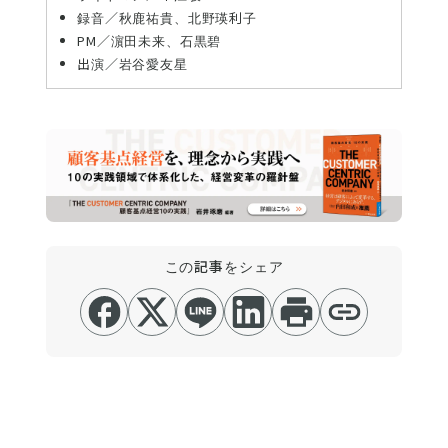
録音／秋鹿祐貴、北野瑛利子
PM／濵田未来、石黒碧
出演／岩谷愛友星
この記事をシェア