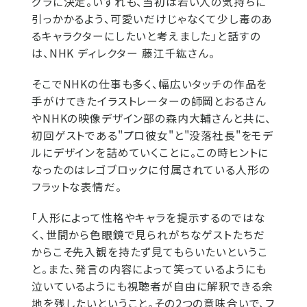
グラに決定。いずれも、当初は若い人の気持ちに
引っかかるよう、可愛いだけじゃなくて少し毒のあ
るキャラクターにしたいと考えました」と話すの
は、NHK ディレクター 藤江千紘さん。
そこでNHKの仕事も多く、幅広いタッチの作品を
手がけてきたイラストレーターの師岡とおるさん
やNHKの映像デザイン部の森内大輔さんと共に、
初回ゲストである"プロ彼女"と"没落社長"をモデ
ルにデザインを詰めていくことに。この時ヒントに
なったのはレゴブロックに付属されている人形の
フラットな表情だ。
「人形によって性格やキャラを提示するのではな
く、世間から色眼鏡で見られがちなゲストたちだ
からこそ先入観を持たず見てもらいたいというこ
と。また、発言の内容によって笑っているようにも
泣いているようにも視聴者が自由に解釈できる余
地を残したいということ。その2つの意味合いで、フ