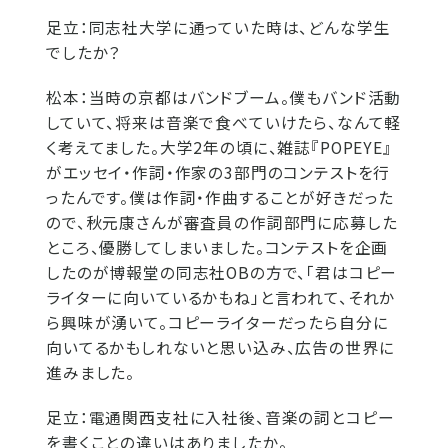
足立：
同志社大学に通っていた時は、どんな学生
でしたか？
松本：
当時の京都はバンドブーム。僕もバンド活動
していて、将来は音楽で食べていけたら、なんて軽
く考えてました。大学2年の頃に、雑誌『POPEYE』
がエッセイ・作詞・作家の3部門のコンテストを行
ったんです。僕は作詞・作曲することが好きだった
ので、秋元康さんが審査員の作詞部門に応募した
ところ、優勝してしまいました。コンテストを企画
したのが博報堂の同志社OBの方で、「君はコピー
ライターに向いているかもね」と言われて、それか
ら興味が湧いて。コピーライターだったら自分に
向いてるかもしれないと思い込み、広告の世界に
進みました。
足立：
電通関西支社に入社後、音楽の詞とコピー
を書くことの違いはありましたか。