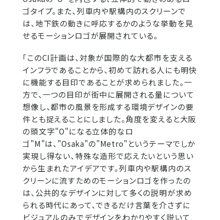
ゴタイプ。また、列車内や駅構内のスクリーンで
は、地下鉄の動きに呼応するかのような挙動を見
せるモーションロゴが展開されている。
「このCI計画は、対象が国際的な大都市を支える
インフラであることから、初めて訪れる人にも明快
に機能する目印であることが求められました。一
方で、一つの目印が街中に展開される量について
想像し、都市の風景を形成する環境デザインの要
件とも捉えることにしました。角度を変えると大阪
の頭文字"O"になる立体的なロ
ゴ"M"は、"Osaka"の"Metro"というテーマでしか
実現し得ない、特殊な造形で応えたいという思い
から生まれたアイデアです。列車内や駅構内のス
クリーンに流すためのモーションロゴを作ったの
は、公共的なデザインに対して多くの説明が求め
られる時代にあって、できるだけ言葉を介さずに
ビジュアルのみでデザインをわかりやすく説いて