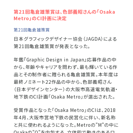
第21回亀倉雄策賞は、色部義昭さんの「Osaka
Metro」のCI計画に決定
第21回亀倉雄策賞
日本グラフィックデザイナー協会（JAGDA）による
第21回亀倉雄策賞が発表となった。
年鑑『Graphic Design in Japan』応募作品の中
から、年齢やキャリアを問わず、最も輝いている作
品とその制作者に贈られる亀倉雄策賞。本年度は
最終ノミネート22作品の中から、色部義昭さん
（日本デザインセンター）の大阪市高速電気軌道・
地下鉄のCI計画「Osaka Metro」が選出された。
受賞作品となった「Osaka Metro」のCIは、2018
年4月、大阪市営地下鉄の民営化に伴い、新名称
と共に使われるようになった。Metroの"M"の中に
Osakaの"O"を内包する、立体的で動きのあるロ