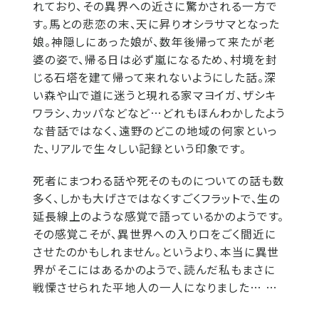
れており、その異界への近さに驚かされる一方で
す。馬との悲恋の末、天に昇りオシラサマとなった
娘。神隠しにあった娘が、数年後帰って来たが老
婆の姿で、帰る日は必ず嵐になるため、村境を封
じる石塔を建て帰って来れないようにした話。深
い森や山で道に迷うと現れる家マヨイガ、ザシキ
ワラシ、カッパなどなど…どれもほんわかしたよう
な昔話ではなく、遠野のどこの地域の何家といっ
た、リアルで生々しい記録という印象です。
死者にまつわる話や死そのものについての話も数
多く、しかも大げさではなくすごくフラットで、生の
延長線上のような感覚で語っているかのようです。
その感覚こそが、異世界への入り口をごく間近に
させたのかもしれません。というより、本当に異世
界がそこにはあるかのようで、読んだ私もまさに
戦慄させられた平地人の一人になりました… …