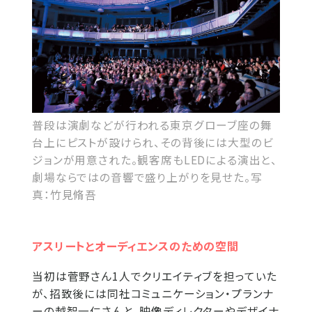
普段は演劇などが行われる東京グローブ座の舞
台上にピストが設けられ、その背後には大型のビ
ジョンが用意された。観客席もLEDによる演出と、
劇場ならではの音響で盛り上がりを見せた。写
真：竹見脩吾
アスリートとオーディエンスのための空間
当初は菅野さん1人でクリエイティブを担っていた
が、招致後には同社コミュニケーション・プランナ
ーの越智一仁さんと、映像ディレクターやデザイナ