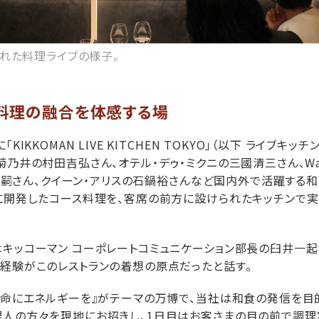
われた料理ライブの様子。
料理の融合を体感する場
KIKKOMAN LIVE KITCHEN TOKYO」（以下 ライブキッ
菊乃井の村田吉弘さん、オテル・デゥ・ミクニの三國清三さん、Wa
脇屋友嗣さん、クイーン・アリスの石鍋裕さんなど国内外で活躍する
に開発したコース料理を、客席の前方に設けられたキッチンで
キッコーマン コーポレートコミュニケーション部長の臼井一起さ
経験がこのレストランの着想の原点だったと話す。
生命にエネルギーを』がテーマの万博で、当社は和食の発信を目
理人の方々を現地にお招きし、1日目はお客さまの目の前で調理