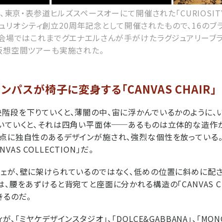
に、東京・表参道ヒルズスペースオーにて開催された「CURIOSITY 
」。キュリオシティ創立20周年記念として開催されたもので、16の
、会場ではこれまでグエナエルさんが手がけたラグジュアリーブ
仮想空間ツアーも実施された。
ンパスが椅子に変身する「CANVAS CHAIR」
階段を下りていくと、薄闇の中、宙に浮かんでいるかのように、
いていくと、それは四角い平面体──あるものは立体的な造作
点に独自性のあるデザインが施され、強烈な個性を放っている
ANVAS COLLECTION」だ。
ェが、壁に架けられているのではなく、低めの位置に斜めに配
、腰をあずけると背宛てと座面に分かれる構造の「CANVAS C
きるのだ。
、「ミヤケデザインスタジオ」、「DOLCE&GABBANA」、「MON