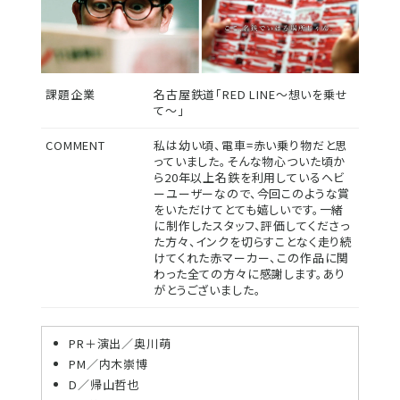
課題企業
名古屋鉄道「RED LINE～想いを乗せ
て～」
COMMENT
私は幼い頃、電車=赤い乗り物だと思
っていました。そんな物心ついた頃か
ら20年以上名鉄を利用しているヘビ
ーユーザーなので、今回このような賞
をいただけてとても嬉しいです。一緒
に制作したスタッフ、評価してくださっ
た方々、インクを切らすことなく走り続
けてくれた赤マーカー、この作品に関
わった全ての方々に感謝します。あり
がとうございました。
PR＋演出／奥川萌
PM／内木崇博
D／帰山哲也