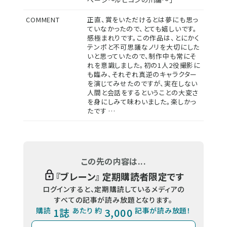
COMMENT
正直、賞をいただけるとは夢にも思っ
ていなかったので、とても嬉しいです。
感極まれりです。この作品は、とにかく
テンポと不可思議なノリを大切にした
いと思っていたので、制作中も常にそ
れを意識しました。初の1人2役撮影に
も臨み、それぞれ真逆のキャラクター
を演じてみせたのですが、実在しない
人間と会話をするということの大変さ
を身にしみて味わいました。楽しかっ
たです …
この先の内容は...
『
ブレーン
』 定期購読者限定です
ログインすると、定期購読しているメディアの
すべての記事が読み放題となります。
購読
1誌
あたり 約
3,000
記事が読み放題！