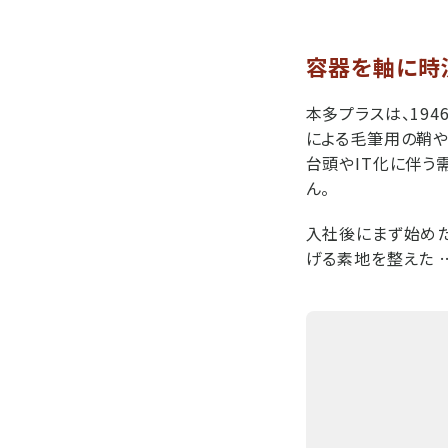
容器を軸に時
本多プラスは、19
による毛筆用の鞘や
台頭やIT化に伴う
ん。
入社後にまず始め
げる素地を整えた 