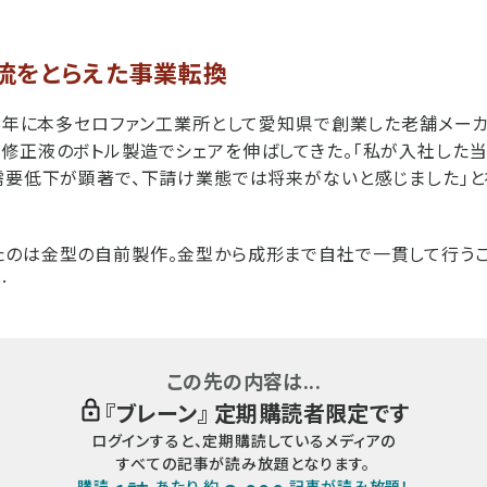
流をとらえた事業転換
46年に本多セロファン工業所として愛知県で創業した老舗メー
修正液のボトル製造でシェアを伸ばしてきた。「私が入社した
需要低下が顕著で、下請け業態では将来がないと感じました」
たのは金型の自前製作。金型から成形まで自社で一貫して行うこ
…
この先の内容は...
『
ブレーン
』 定期購読者限定です
ログインすると、定期購読しているメディアの
すべての記事が読み放題となります。
購読
あたり 約
記事が読み放題！