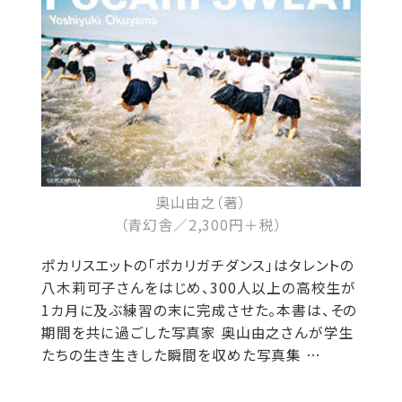
奥山由之（著）
（青幻舎／2,300円＋税）
ポカリスエットの「ポカリガチダンス」はタレントの
八木莉可子さんをはじめ、300人以上の高校生が
1カ月に及ぶ練習の末に完成させた。本書は、その
期間を共に過ごした写真家 奥山由之さんが学生
たちの生き生きした瞬間を収めた写真集 …