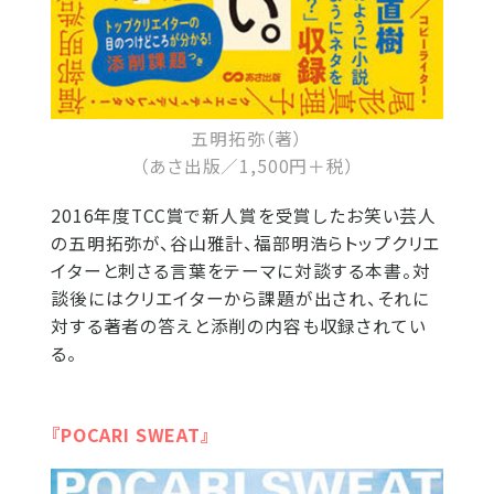
五明拓弥（著）
（あさ出版／1,500円＋税）
2016年度TCC賞で新人賞を受賞したお笑い芸人
の五明拓弥が、谷山雅計、福部明浩らトップクリエ
イターと刺さる言葉をテーマに対談する本書。対
談後にはクリエイターから課題が出され、それに
対する著者の答えと添削の内容も収録されてい
る。
『POCARI SWEAT』