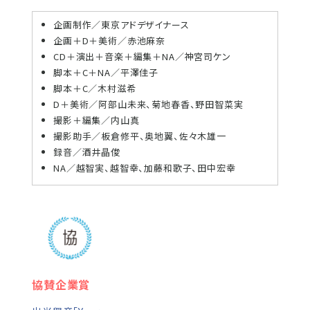
企画制作／東京アドデザイナース
企画＋D＋美術／赤池麻奈
CD＋演出＋音楽＋編集＋NA／神宮司ケン
脚本＋C＋NA／平澤佳子
脚本＋C／木村滋希
D＋美術／阿部山未来、菊地春香、野田智菜実
撮影＋編集／内山真
撮影助手／板倉修平、奥地翼、佐々木雄一
録音／酒井晶俊
NA／越智実、越智幸、加藤和歌子、田中宏幸
協賛企業賞