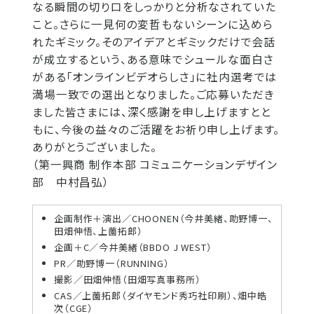
なる瞬間の切り口をしっかりと分析なされていた
こと。さらに一見何の変哲もないシーンに込めら
れたギミック。そのアイデアとギミックだけで会話
が成立するという、ある意味でシュールな面白さ
がある「オンラインビデオらしさ」に社内選考では
満場一致での選出となりました。ご応募いただき
ました皆さまには、深く感謝を申し上げますとと
もに、今後の益々のご活躍をお祈り申し上げます。
ありがとうございました。
（第一興商 制作本部 コミュニケーションデザイン
部 中村昌弘）
企画制作＋演出／CHOONEN（今井美緒、助野博一、
田畑伸悟、上薗拓郎）
企画＋C／今井美緒（BBDO J WEST）
PR／助野博一（RUNNING）
撮影／田畑伸悟（田畑写真事務所）
CAS／上薗拓郎（ダイヤモンド秀巧社印刷）、畑中皓
次（CGE）