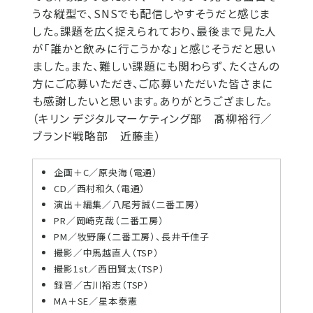
うな縦型で、SNSでも配信しやすそうだと感じま
した。課題を広く捉えられており、最後まで見た人
が「誰かと飲みに行こうかな」と感じそうだと思い
ました。また、難しい課題にも関わらず、たくさんの
方にご応募いただき、ご応募いただいた皆さまに
も感謝したいと思います。ありがとうござました。
（キリン デジタルマーケティング部 髙柳裕行／
ブランド戦略部 近藤圭）
企画＋C／原央海（電通）
CD／西村和久（電通）
演出＋編集／八尾芳誠（二番工房）
PR／岡崎克哉（二番工房）
PM／牧野廉（二番工房）、長井千佳子
撮影／中馬越直人（TSP）
撮影1st／西田賢太（TSP）
録音／古川裕志（TSP）
MA＋SE／星本泰憲