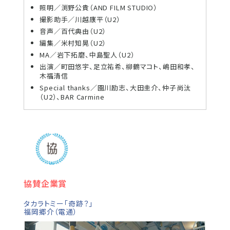
照明／渕野公貴（AND FILM STUDIO）
撮影助手／川越康平（U2）
音声／百代典由（U2）
編集／米村知晃（U2）
MA／岩下拓磨、中島聖人（U2）
出演／町田悠宇、足立祐希、柳鶴マコト、嶋田和孝、
木福清信
Special thanks／園川励志、大田圭介、仲子尚汰
（U2）、BAR Carmine
協賛企業賞
タカラトミー「奇跡？」
福岡郷介（電通）