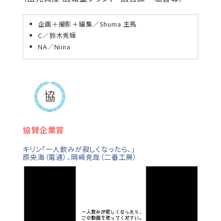
企画＋撮影＋編集／Shuma 主馬
C／鈴木秀輝
NA／Niina
協賛企業賞
キリン「一人飲みが寂しくなったら、」
原央海（電通）、岡崎克哉（二番工房）