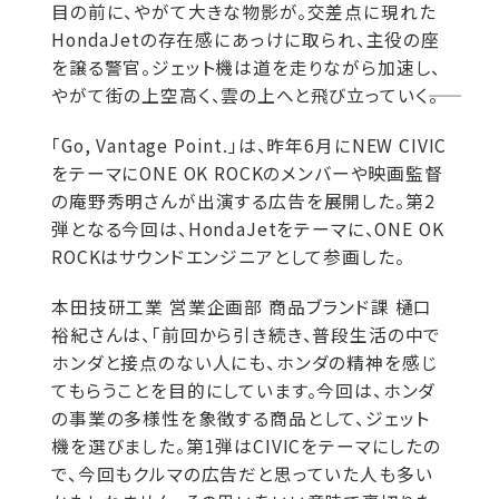
目の前に、やがて大きな物影が。交差点に現れた
HondaJetの存在感にあっけに取られ、主役の座
を譲る警官。ジェット機は道を走りながら加速し、
やがて街の上空高く、雲の上へと飛び立っていく――。
「Go, Vantage Point.」は、昨年6月にNEW CIVIC
をテーマにONE OK ROCKのメンバーや映画監督
の庵野秀明さんが出演する広告を展開した。第2
弾となる今回は、HondaJetをテーマに、ONE OK
ROCKはサウンドエンジニアとして参画した。
本田技研工業 営業企画部 商品ブランド課 樋口
裕紀さんは、「前回から引き続き、普段生活の中で
ホンダと接点のない人にも、ホンダの精神を感じ
てもらうことを目的にしています。今回は、ホンダ
の事業の多様性を象徴する商品として、ジェット
機を選びました。第1弾はCIVICをテーマにしたの
で、今回もクルマの広告だと思っていた人も多い