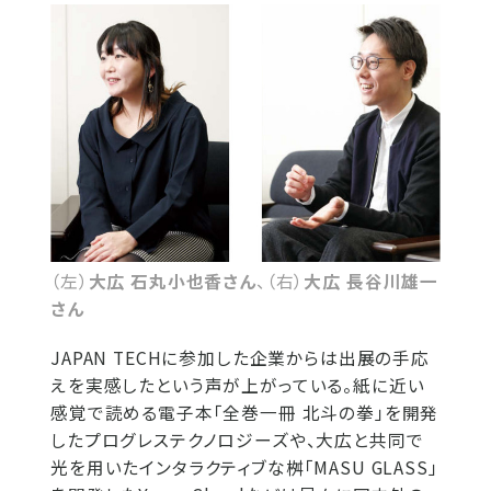
（左）
大広 石丸小也香さん
、（右）
大広 長谷川雄一
さん
JAPAN TECHに参加した企業からは出展の手応
えを実感したという声が上がっている。紙に近い
感覚で読める電子本「全巻一冊 北斗の拳」を開発
したプログレステクノロジーズや、大広と共同で
光を用いたインタラクティブな桝「MASU GLASS」