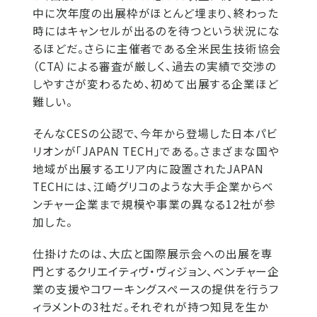
中に次年度の出展枠がほとんど埋まり、終わった
時にはキャンセルが出るのを待つという状況にな
るほどだ。さらに主催者である全米民生技術協会
（CTA）による審査が厳しく、過去の実績で交渉の
しやすさが変わるため、初めて出展する企業ほど
難しい。
そんなCESの公認で、今年から登場した日本パビ
リオンが「JAPAN TECH」である。さまざまな国や
地域が出展するエリア内に設置されたJAPAN
TECHには、江崎グリコのような大手企業からベ
ンチャー企業まで規模や事業の異なる12社が参
加した。
仕掛けたのは、大広と国際展示会への出展を専
門とするクリエイティヴ・ヴィジョン、ベンチャー企
業の支援やコワーキングスペースの提供を行うフ
ィラメントの3社だ。それぞれが持つ知見を生か