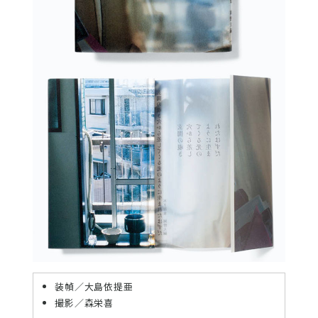
装幀／大島依提亜
撮影／森栄喜