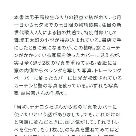
本書は男子高校生ふたりの視点で紡がれた、七月
一日から七夕までの七日間の物語歌集。注目の新
世代歌人2人による初の共著で、特別付録として
舞城王太郎の小説が挟み込まれている。書店で手
にしたときに気になるのが、この装幀。窓にカーテ
ンがかかっている写真を使ったカバーに見えるが、
実は全く違う2枚の写真を重ねている。表紙には
窓の内側からベランダを写した写真、トレーシング
ペーパーに刷ったカバーには光が投影されている
カーテンと壁の写真を使っている。いずれも写真
家 森栄喜さんの作品だ。
「当初、ナナロク社さんから窓の写真をカバーに
使いたいという話がありました。でも、これだけだ
と店頭に並んだときに、弱い気がして。それでトレ
ペを使って、もう1枚、別の写真を重ねてみてはど