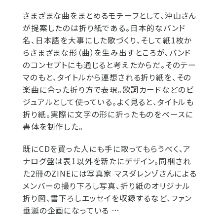
さまざまな曲をまとめるモチーフとして、沖山さん
が提案したのは折り紙である。日本的なバンド
名、日本語を大事にした歌づくり、そして紙1枚か
らさまざまな形（曲）を生み出すところが、バンド
のコンセプトにも通じると考えたからだ。そのテー
マのもと、タイトルから連想される折り紙を、その
楽曲に合った折り方で表現。歌詞カードなどのビ
ジュアルとして使っている。よく見ると、タイトルも
折り紙。実際に文字の形に折ったものをベースに
書体を制作した。
既にCDを買った人にも手に取ってもらうべく、ア
ナログ盤は表1以外を新たにデザイン。同梱され
た2冊のZINEには写真家 マスダレンゾさんによる
メンバーの撮り下ろし写真、折り紙のオリジナル
折り図、書下ろしエッセイを収録するなど、ファン
垂涎の企画になっている …