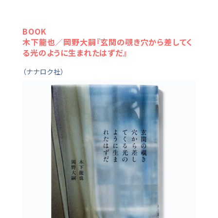
BOOK
木下龍也／岡野大嗣『玄関の覗き穴から差してく
る光のように生まれたはずだ』
（ナナロク社）