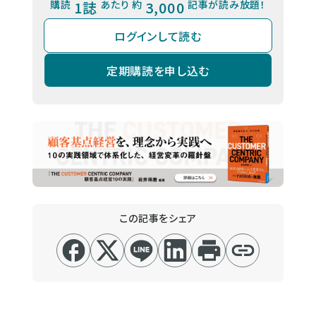
購読
1誌
あたり 約
3,000
記事が読み放題！
ログインして読む
定期購読を申し込む
この記事をシェア