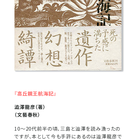
『高丘親王航海記』
澁澤龍彦（著）
（文藝春秋）
10～20代前半の頃、三島と澁澤を読み漁ったの
ですが、本として今も手許にあるのは澁澤龍彦で