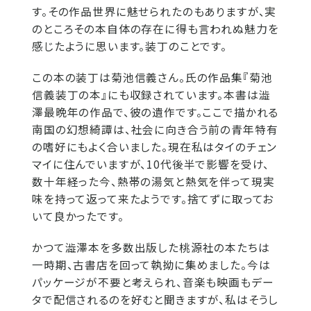
す。その作品世界に魅せられたのもありますが、実
のところその本自体の存在に得も言われぬ魅力を
感じたように思います。装丁のことです。
この本の装丁は菊池信義さん。氏の作品集『菊池
信義装丁の本』にも収録されています。本書は澁
澤最晩年の作品で、彼の遺作です。ここで描かれる
南国の幻想綺譚は、社会に向き合う前の青年特有
の嗜好にもよく合いました。現在私はタイのチェン
マイに住んでいますが、10代後半で影響を受け、
数十年経った今、熱帯の湯気と熱気を伴って現実
味を持って返って来たようです。捨てずに取ってお
いて良かったです。
かつて澁澤本を多数出版した桃源社の本たちは
一時期、古書店を回って執拗に集めました。今は
パッケージが不要と考えられ、音楽も映画もデー
タで配信されるのを好むと聞きますが、私はそうし