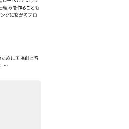
。レーベルというプ
の仕組みを作ることも
ィングに繋がるプロ
のために工場側と音
 …