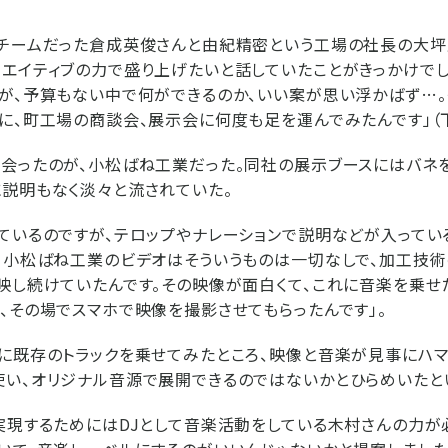
Bチームだった倉成英俊さんと由紀精密という工場の社長の大坪
エイティブの力で盛り上げたいと話していたことがきっかけでし
が、予算もない中で何ができるのか、いい案が思い浮かばず…。
に、町工場の商談会、展示会に何度も足を運んでみたんです」（下
会ったのが、小松ばね工業だった。同社の展示ブースにはバネ
説明もなく淡々と流されていた。
ているのですが、テロップやナレーションで説明などが入って
、小松ばね工業のビデオはそういうものは一切なしで、加工技
映し続けていたんです。その映像が面白くて、これに音楽を乗せ
、その場でスマホで映像を撮影させてもらったんです」。
に既存のトラックを乗せてみたところ、映像と音楽が見事にハマ
い、オリジナル音源で展開できるのではないかとひらめいたと
実現するためにはDJとして音楽活動をしている木村さんの力が