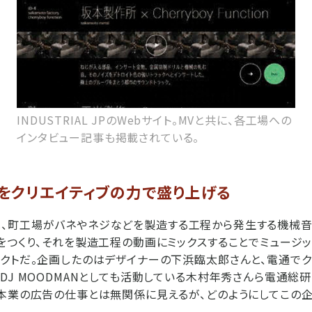
INDUSTRIAL JPのWebサイト。MVと共に、各工場への
インタビュー記事も掲載されている。
をクリエイティブの力で盛り上げる
L JPは、町工場がバネやネジなどを製造する工程から発生する機械
をつくり、それを製造工程の動画にミックスすることでミュージ
クトだ。企画したのはデザイナーの下浜臨太郎さんと、電通でク
DJ MOODMANとしても活動している木村年秀さんら電通総
本業の広告の仕事とは無関係に見えるが、どのようにしてこの