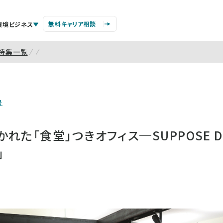
無料キャリア相談
環境ビジネス
特集一覧
号
た「食堂」つきオフィス─SUPPOSE DE
」