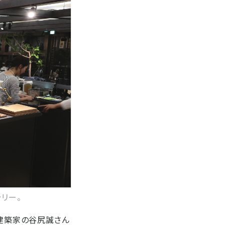
リー。
は建築家の谷尻誠さん