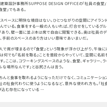
築設計事務所SUPPOSE DESIGN OFFICEの「社員の食
食堂」でもある。
スペースに明快な境目はない。ひとつながりの空間にアイラン
んでいる。食事をする一般の人もいれば、打合せをしているグル
があり、壁一面に並ぶ本は席で自由に閲覧できる。奥は社員のデ
、手前のスペースのあり方はいい意味であいまいだ。
人で席が埋まるので『食堂』という現象が浮かび上がり、午後に
僕は何でも『名前を取る』ことを普段からやっていて、空間に名前
す。ここは、コワーキングスペースのような、食堂、ギャラリー、ラ
ルな場所なんです」と谷尻さんは言う。
ちんと食事を取れるようになっただけでなく、コミュニケーショ
社の社食代わりに使うようになるなど、意外な使われ方も。「社
込む存在になっている …