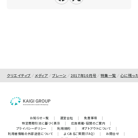
クリエイティブ
メディア
ブレーン
2017年10月号
特集一覧
心に残っ
お知らせ一覧
|
運営会社
|
免責事項
|
特定商取引法に基づく表示
|
広告掲載・協賛のご案内
|
プライバシーポリシー
|
利用規約
|
オプトアウトについて
|
利用者情報の外部送信について
|
よくあるご質問（FAQ）
|
お問合せ
|