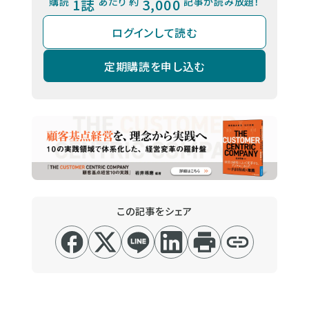
購読
1誌
あたり 約
3,000
記事が読み放題！
ログインして読む
定期購読を申し込む
この記事をシェア