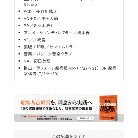
Studio
ECD／長谷川踏太
AD＋D／浅田大輔
PR／佐々木洸介
アニメーションディレクター／橋本麦
AE／川崎愛
製版＋印刷／サンエムカラー
音楽／パソコン音楽クラブ
NA／野口美穂
掲出／ラフォーレ原宿館内外（7/27～31）、JR 原宿
駅構内（7/24～30）
この記事をシェア