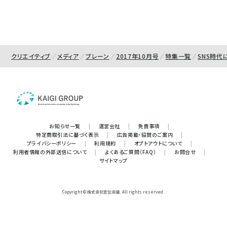
クリエイティブ
メディア
ブレーン
2017年10月号
特集一覧
SNS時代
お知らせ一覧
|
運営会社
|
免責事項
|
特定商取引法に基づく表示
|
広告掲載・協賛のご案内
|
プライバシーポリシー
|
利用規約
|
オプトアウトについて
|
利用者情報の外部送信について
|
よくあるご質問（FAQ）
|
お問合せ
|
サイトマップ
Copyright © 株式会社宣伝会議. All rights reserved.