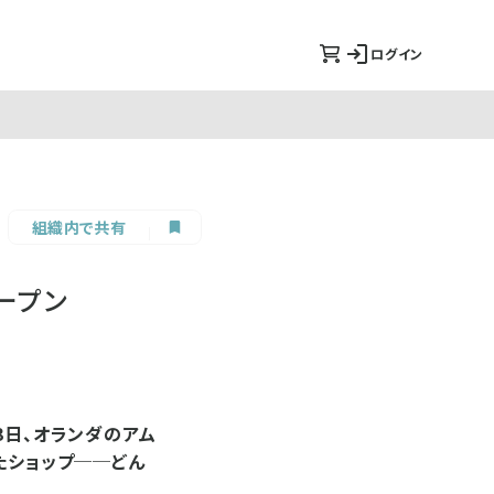
ログイン
組織内で共有
ープン
3日、オランダのアム
たショップ──どん