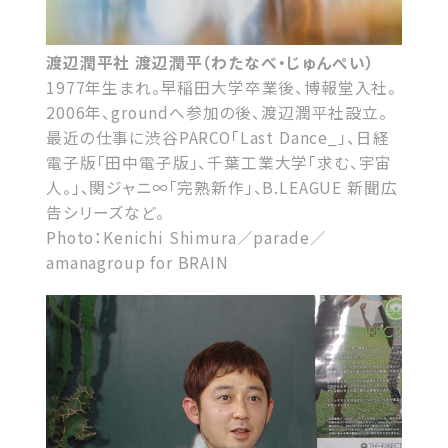
渡辺潤平社 渡辺潤平（わたなべ・じゅんぺい）
1977年生まれ。早稲田大学卒業後、博報堂入社。
2006年、groundへ参加の後、渡辺潤平社設立。
最近の仕事に渋谷PARCO「Last Dance_」、日経
電子版「田中電子版」、千葉工業大学「求む、宇宙
人。」、関ジャニ∞「完熟新作」、B.LEAGUE 新聞広
告シリーズなど。
Photo：Kenichi Shimura／parade／
amanagroup for BRAIN