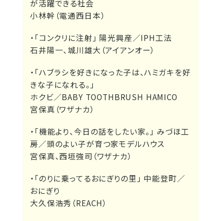
が活躍できる社会
小林幹（電通西日本）
・「コンクリに注射」 陽光興産／IPH工法
石井陽一、城川雄大（アイアンオー）
・「ハブラシを好きになった子は、ハミガキを好
きな子になれる。」
ホクビ／BABY TOOTHBRUSH HAMICO
宮保真（ワザナカ）
・「機能より、今日の話をしたい家。」 みづほ工
房／頭のよい子が育つ家モデルハウス
宮保真、西垣強司（ワザナカ）
・「のりに乗ってるおにぎりの里」 中能登町／
おにぎり
大久保浩秀（REACH）