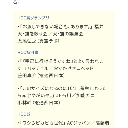
る。
HCC賞グランプリ
・「お渡しできない場合も、あります。」 福井
犬・猫を救う会／犬・猫の譲渡会
虎尾弘之（真空ラボ）
HCC特別賞
・「『宇宙に行けそうですね』とよく言われま
す。」 リッチェル／おでかけネコベッド
盛田真介（電通西日本）
・「このサイズになるのに10年。養殖しとった
ら赤字やがいや。」 JF石川／加能ガニ
小林幹（電通西日本）
HCC賞
・「ワシらピカピカ世代」 ACジャパン／高齢者