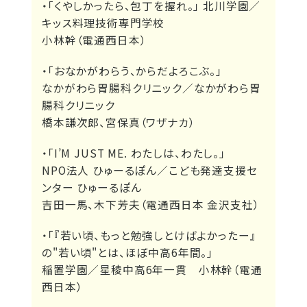
・「くやしかったら、包丁を握れ。」 北川学園／
キッス料理技術専門学校
小林幹（電通西日本）
・「おなかがわらう、からだよろこぶ。」
なかがわら胃腸科クリニック／なかがわら胃
腸科クリニック
橋本謙次郎、宮保真（ワザナカ）
・「I’M JUST ME. わたしは、わたし。」
NPO法人 ひゅーるぽん／こども発達支援セ
ンター ひゅーるぽん
吉田一馬、木下芳夫（電通西日本 金沢支社）
・「『若い頃、もっと勉強しとけばよかったー』
の"若い頃"とは、ほぼ中高6年間。」
稲置学園／星稜中高6年一貫 小林幹（電通
西日本）