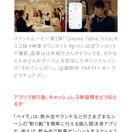
ブランドムービー第1弾「『paymo Table Trick』#
スゴ技 #神業 #ワンカット #girl」。ほぼワンカット
で撮影。音楽は江本祐介さんがトラックを、おかも
とえみさんがボーカルを担当したオリジナルソン
グ「それでいいの！」。（企画制作：PARTY＋ギーク
ピクチュアズ）。
アプリで割り勘、キャッシュレス新習慣をどう伝え
るか
「ペイモ」は、飲み会やランチなどのさまざまなシ
ーンの"割り勘"を簡単に行える個人間決済アプリ
だ。例えば、飲み会で幹事がレシートをスマートフ