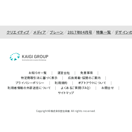
クリエイティブ
メディア
ブレーン
2017年04月号
特集一覧
デザイン
お知らせ一覧
|
運営会社
|
免責事項
|
特定商取引法に基づく表示
|
広告掲載・協賛のご案内
|
プライバシーポリシー
|
利用規約
|
オプトアウトについて
|
利用者情報の外部送信について
|
よくあるご質問（FAQ）
|
お問合せ
|
サイトマップ
Copyright © 株式会社宣伝会議. All rights reserved.