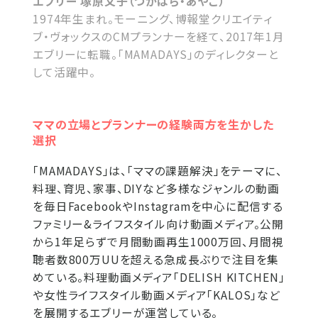
エブリー 塚原文子（つかはら・あやこ）
1974年生まれ。モーニング、博報堂クリエイティ
ブ・ヴォックスのCMプランナーを経て、2017年1月
エブリーに転職。「MAMADAYS」のディレクターと
して活躍中。
ママの立場とプランナーの経験両方を生かした
選択
「MAMADAYS」は、「ママの課題解決」をテーマに、
料理、育児、家事、DIYなど多様なジャンルの動画
を毎日FacebookやInstagramを中心に配信する
ファミリー&ライフスタイル向け動画メディア。公開
から1年足らずで月間動画再生1000万回、月間視
聴者数800万UUを超える急成長ぶりで注目を集
めている。料理動画メディア「DELISH KITCHEN」
や女性ライフスタイル動画メディア「KALOS」など
を展開するエブリーが運営している。