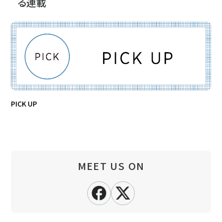
る連載
PICK UP
MEET US ON