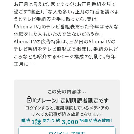
お正月と言えば、家でゆっくりお正月番組を見て
過ごす“寝正月”な人も多い。正月の特番を調べよ
うとテレビ番組表を手に取ったら、実は
「AbemaTV」のテレビ番組表だった――今年はそんな
体験をした人もいたのではないだろうか。
AbemaTVの広告特集は、三が日のAbemaTVの
テレビ番組をテレビ欄形式で掲載し、番組の見ど
ころなども紹介する8ページ構成の別刷り。毎年
正月に …
この先の内容は...
『
ブレーン
』 定期購読者限定です
ログインすると、定期購読しているメディアの
すべての記事が読み放題となります。
購読
1誌
あたり 約
3,000
記事が読み放題！
ログインして読む